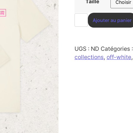
Taille
Ajouter au panier
UGS :
ND
Catégories 
collections
,
off-white