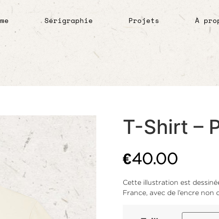
sme
Sérigraphie
Projets
À pro
T-Shirt – 
€
40.00
Cette illustration est dessin
France, avec de l’encre non 