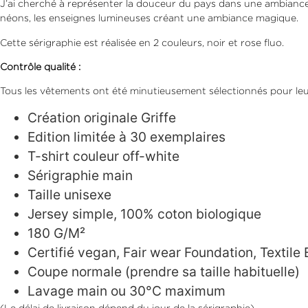
J’ai cherché à représenter la douceur du pays dans une ambiance s
néons, les enseignes lumineuses créant une ambiance magique.
Cette sérigraphie est réalisée en 2 couleurs, noir et rose fluo.
Contrôle qualité :
Tous les vêtements ont été minutieusement sélectionnés pour leurs
Création originale Griffe
Edition limitée à 30 exemplaires
T-shirt couleur off-white
Sérigraphie main
Taille unisexe
Jersey simple, 100% coton biologique
180 G/M²
Certifié vegan, Fair wear Foundation, Textil
Coupe normale (prendre sa taille habituelle)
Lavage main ou 30°C maximum
(Le délai de livraison dépend du jour de la sérigraphie)