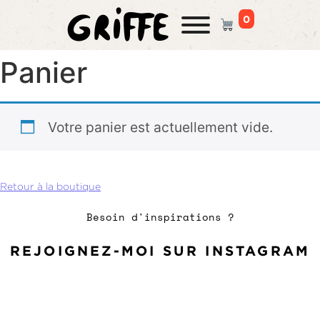
0
PANIER
Panier
Votre panier est actuellement vide.
Retour à la boutique
Besoin d'inspirations ?
REJOIGNEZ-MOI SUR INSTAGRAM