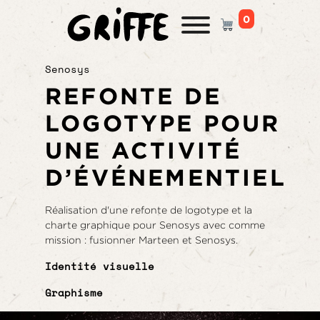
0
PANIER
Senosys
REFONTE DE
LOGOTYPE POUR
UNE ACTIVITÉ
D’ÉVÉNEMENTIEL
Réalisation d'une refonte de logotype et la
charte graphique pour Senosys avec comme
mission : fusionner Marteen et Senosys.
Identité visuelle
Graphisme